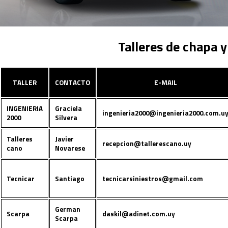
Talleres de chapa y
TALLER
CONTACTO
E-MAIL
INGENIERIA
Graciela
ingenieria2000@ingenieria2000.com.u
2000
Silvera
Talleres
Javier
recepcion@tallerescano.uy
cano
Novarese
Tecnicar
Santiago
tecnicarsiniestros@gmail.com
German
Scarpa
daskil@adinet.com.uy
Scarpa