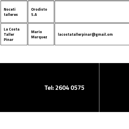
Noceti
Orodisto
talleres
S.A
La Costa
Mario
Taller
lacostatallerpinar@gmail.om
Marquez
Pinar
Tel: 2604 0575
Cobertura Nacional